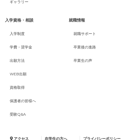
ギャラリー
入学資格・相談
就職情報
入学制度
就職サポート
学費・奨学金
卒業後の進路
出願方法
卒業生の声
WEB出願
資格取得
保護者の皆様へ
受験Q&A
アクセス
在学生の方へ
プライバシーポリシー