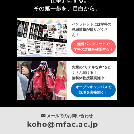
「仕事」にする。
その第一歩を、目白から。
パンフレットには学科の
詳細情報が盛りだくさ
ん！
無料パンフレットで
学科の詳細を確認する！
先輩の"リアルな声"をた
くさん聞ける！
無料体験授業実施中！
オープンキャンパスで
説明を直接聞く！
メールでのお問い合わせ
koho@mfac.ac.jp