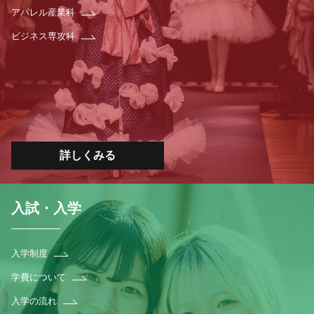
アパレル産業科
ビジネス専攻科
詳しくみる
入試・入学
入学制度
学費について
入学の流れ