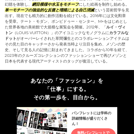
幻聴を体験し、
網目模様や水玉をモチーフ
にした絵画を制作し始める。
単一モチーフの強迫的な反復と増殖による自己消滅
という芸術哲学を見
出す。現在でも精力的に創作活動を続けている。2016年には文化勲章
を受章。テート・モダン、ポンピドゥー・センター、M+をはじめとし
た世界各地の美術館で大規模な展覧会を開催。2012年、「
ルイ・ヴィ
トン
（LOUIS VUITTON）」のアイコニックなモノグラムに
カラフルな
ドット
がオーバーレイされた草間彌生とのコラボレーションアイテムは
その見た目のキャッチーさから発表当時より注目を集め、メゾンの歴
史、そして見る人の記憶に刻まれてきました。コラボから10年を経て、
2023年のクルーズコレクションのファッションショーで再びメゾンと
日本を代表する現代アーティストのタッグが復活している。
あなたの「ファッション」を
「仕事」にする。
その第一歩を、目白から。
パンフレットには学科の
詳細情報が盛りだくさ
ん！
無料パンフレットで