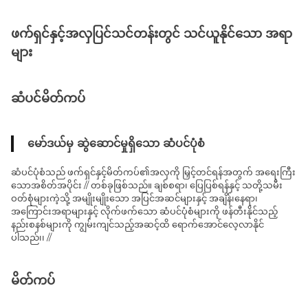
ဖက်ရှင်နှင့်အလှပြင်သင်တန်းတွင် သင်ယူနိုင်သော အရာ
များ
ဆံပင်မိတ်ကပ်
မော်ဒယ်မှ ဆွဲဆောင်မှုရှိသော ဆံပင်ပုံစံ
ဆံပင်ပုံစံသည် ဖက်ရှင်နှင့်မိတ်ကပ်၏အလှကို မြှင့်တင်ရန်အတွက် အရေးကြီး
သောအစိတ်အပိုင်း // တစ်ခုဖြစ်သည်။ ချစ်စရာ၊ ပြေပြစ်ရန်နှင့် သတို့သမီး
ဝတ်စုံများကဲ့သို့ အမျိုးမျိုးသော အပြင်အဆင်များနှင့် အချိန်၊နေရာ၊
အကြောင်းအရာများနှင့် လိုက်ဖက်သော ဆံပင်ပုံစံများကို ဖန်တီးနိုင်သည့်
နည်းစနစ်များကို ကျွမ်းကျင်သည့်အဆင့်ထိ ရောက်အောင်လေ့လာနိုင်
ပါသည်၊၊ //
မိတ်ကပ်