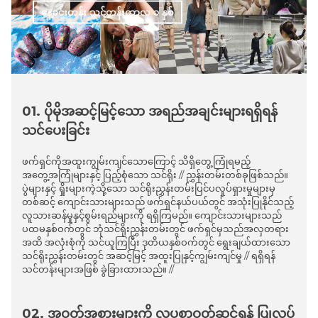
နေ့ခင်းတန်း သင်တန်းကာလ ၁ နှစ်
01. ပိုမိုအဆင့်မြင့်သော အရည်အချင်းများရရှိရန်
သင်ပေးခြင်း
ဖက်ရှင်ကိုအထူးကျွမ်းကျင်သောကြောင့် သိရှိတွေ့ကြုံရမည့်
အတွေ့အကြုံများနှင့် ပြည့်စုံသော သင်ရိုး // ညွှန်းတမ်းတစ်ခုဖြစ်သည်။
ပွဲများနှင့် ရှိုးများကဲ့သို့သော သင်ရိုးညွှန်းတမ်းပြင်ပလှုပ်ရှားမှုများမှ
တစ်ဆင့် ကျောင်းသားများသည် ဖက်ရှင်နယ်ပယ်တွင် အသုံးပြုနိုင်သည့်
လူသားဆန်မှုနှင့်စွမ်းရည်များကို ရရှိကြမည်။ ကျောင်းသားများသည်
ပထမနှစ်ဝက်တွင် ဘုံသင်ရိုးညွှန်းတမ်းတွင် ဖက်ရှင်မှသည်အလှတရား
အထိ အလုံးစုံကို သင်ယူကြပြီး ဒုတိယနှစ်ဝက်တွင် ရွေးချယ်ထားသော
သင်ရိုးညွှန်းတမ်းတွင် အဆင့်မြင့် အထူးပြုနှင့်ကျွမ်းကျင်မှု // ရရှိရန်
သင်တန်းများအဖြစ် ခွဲခြားထားသည်။ //
02. အဝတ်အစားများကို လှပစွာဝတ်ဆင်ရန် ပြုလုပ်