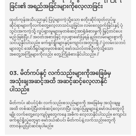
ခြင်း၏ အရည်အခြင်းများကိုလေ့လာခြင်း
ထုတ်ကုန်အသိပညာနှင့် ပြပွဲများကဲ့သို့သော စတိုးဆိုင်ထုတ်လုပ်မှု
ဆိုင်ရာများကိုလက်တွေ့လေ့လာသင်ယူခြင်း။ လမ်းလျှောက်ခြင်းနှင့် ပုံ
သွင်းအကကဲ့သို့ လှုပ်ရှားမှုများမှတစ်ဆင့်အာရုံခံစားမှုကို မြှင့်တင်ပေး
မည် ဖြစ်ပြီး // အဝတ်အစားဖြင့် လှပစွာဖော်ပြရန် နည်းလမ်းများစွာကို
သင်ယူနိုင်ပါသည်။ ဖက်ရှင်ရှိုးများနှင့်ကျောင်းအတွင်းရှိ // ပွဲလမ်းသဘင်
များတွင် အော်ဒီရှင်များမှတစ်ဆင့် မော်ဒယ်လ်တစ်ဦးကဲ့သို့သော
အတွေ့အကြုံများကိုလည်း တွေ့ကြုံခံစားနိုင်ပါသည်။ //
03. မိတ်ကပ်နှင့် လက်သည်းများကိုအခြေခံမှ
အသုံးချအဆင့်အထိ အဆင့်ဆင့်လေ့လာနိုင်
ပါသည်။
မိတ်ကပ်၊ ဆံပင်ပုံစံ၊ လက်သည်းစသည်များကို အခြေခံမှ အသုံးချမှု
အထိ တစ်ဆင့်ပြီးတစ်ဆင့်လေ့လာပြီး သရုပ်ပြမှုများနဲ့ မော်ဒယ်တွေလို
မျိုး လက်တွေ့လေ့ကျင့်မှုတွေကနေ အဓိက လေ့လာနိုင်ပါသည်။ ကျောင်း
ဖက်ရှင်ရှိုးပွဲတွေမှာ မော်ဒယ်ဆံပင်၊ မိတ်ကပ်နဲ့ လက်သည်းတွေကို
တာဝန်ယူပြင်ဆင်ရပါမည်။