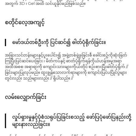
အတွက် 3D ၊ Gel အထိ သင်ယူနိုင်မည်ဖြစ်သည်။
စတိုင်လေ့အကျင့်
မော်ဒယ်တစ်ဦးကို ပြင်ဆင်၍ ဓါတ်ပုံရိုက်ခြင်း။
အခြားသင်တန်းများနှင့်ပူးပေါင်း၍ အဖွဲ့တစ်ဖွဲ့ခုခြင်းစီ ခေါင်းစဥ်ကိုဆုံးဖြတ်
ကြပြီးပြင်ဆင်ပေးခြင်း ၊ မိတ်ကပ်နှင့် ဓာတ်ပုံရိုက်ရန်ကိုယ်ဟန်အမူအရာ
အထိအစစ အရာရာကို ကျောင်းသားများကိုယ်တိုင် စဉ်းစားပြီးဓါတ်ပုံရိုက် //
ခြင်းများပြုလုပ်မည်။ ထူးချွန်သောလက်ရာများကို ကျောင်းပြင်ပပြိုင်ပွဲများ
တွင်လည်း သည်များလည်း // ရှိပါသည်။ //
လမ်းလျှောက်ခြင်း
လှုပ်ရှားမှုနှင့်ပုံစံသရုပ်ပြခြင်းစသည့် ဖော်ပြပုံဖော်ပြနည်းတို့
များနားလည်ခြင်း။