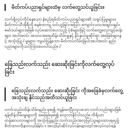
မိတ်ကပ်ပညာရှင်များထံမှ လက်တွေ့သင်ယူခြင်း။
လက်ရှိလုပ်ကိုင်နေသော နံမည်ရမိတ်ကပ်ပညာရှင်များ၏ သရုပ်ပြမှုများ။
မိတ်ကပ်သီအိုရီကို စနစ်တကျ သင်ယူခြင်းအပြင်၊ ကျောင်းသားအချင်းချင်း
မော်ဒယ်များအဖြစ် လုပ်ဆောင်ပေးသည့် ပုံစံများဖြင့် လက်တွေ့လေ့ကျင့်ခ၊န်း
များ အပါအဝင်၊ အသားအရေထိန်းသိမ်းမှုနှင့် နှိပ်နှယ်မှုဆိုင်ရာ အခြေခံများနှ
င့် အသုံးပြု // မှုများ၊ ကျယ်ပြန့်သော မိတ်ကပ်လိမ်းခြယ်အပါအဝင်၊ နည်း
ပညာများကိုသင်ကြားပေးပါသည်။ //
ခြေသည်းလက်သည်း ဆေးဆိုးခြင်းကိုလက်တွေ့လုပ်
ခြင်း
ခြေသည်းလက်သည်း ဆေးဆိုးခြင်း ကိုအခြေခံမှလက်တွေ့
အသုံးချ နိုင်သည်အထိသင်ယူခြင်း
လက်သည်းထိန်းသိမ်းနည်း မှစ၍ ကျန်းမာပြီးလှပသော လက်သည်းများဖြစ်
ရန်ထိန်သိမ်းမှုများကို အခြေခံမှစ၍ လေ့လာနိုင်ပါသည်။ ကိရိယာ
တန်ဆာပလာများကို အသုံးပြုနည်း လက်သည်းအလှပြင်သူများထားရမည့်
စိတ်ထားကိုနားလည်ခြင်း ။ အလှပြင်ဆိုင်လုပ်ငန်းများတွင်အလုပ်လုပ်ရန်