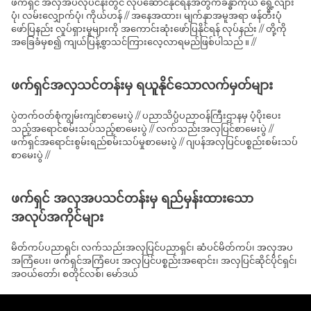
ဖက်ရှင် အလှအပလုပ်ငန်းတွင် လုပ်ဆောင်နိုင်ရန်အတွက်ခန္ဓာကိုယ် ရွေ့လျား
ပုံ၊ လမ်းလျှောက်ပုံ၊ ကိုယ်ဟန် // အနေအထား၊ မျက်နှာအမူအရာ ဖန်တီးပုံ
ဖော်ပြနည်း လှုပ်ရှားမှုများကို အကောင်းဆုံးဖော်ပြနိုင်ရန် လုပ်နည်း // တို့ကို
အခြေခံမှစ၍ ကျယ်ပြန့်စွာသင်ကြားလေ့လာရမည်ဖြစ်ပါသည် ။ //
ဖက်ရှင်အလှသင်တန်းမှ ရယူနိုင်သောလက်မှတ်များ
ပွဲတက်ဝတ်စုံကျွမ်းကျင်စာမေးပွဲ // ပညာသိပ္ပံပညာဝန်ကြီးဌာနမှ ပံ့ပိုးပေး
သည့်အရောင်စမ်းသပ်သည့်စာမေးပွဲ // လက်သည်းအလှပြင်စာမေးပွဲ //
ဖက်ရှင်အရောင်းစွမ်းရည်စမ်းသပ်မှုစာမေးပွဲ // ဂျပန်အလှပြင်ပစ္စည်းစမ်းသပ်
စာမေးပွဲ //
ဖက်ရှင် အလှအပသင်တန်းမှ ရည်မှန်းထားသော
အလုပ်အကိုင်များ
မိတ်ကပ်ပညာရှင်၊ လက်သည်းအလှပြင်ပညာရှင်၊ ဆံပင်မိတ်ကပ်၊ အလှအပ
အကြံပေး၊ ဖက်ရှင်အကြံပေး အလှပြင်ပစ္စည်းအရောင်း၊ အလှပြင်ဆိုင်ပိုင်ရှင်၊
အဝယ်တော်၊ စတိုင်လစ်၊ မော်ဒယ်