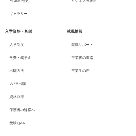
Mfacの歴史
ビジネス専攻科
ギャラリー
入学資格・相談
就職情報
入学制度
就職サポート
学費・奨学金
卒業後の進路
出願方法
卒業生の声
WEB出願
資格取得
保護者の皆様へ
受験Q&A