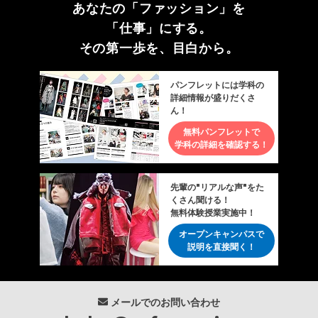
あなたの「ファッション」を
「仕事」にする。
その第一歩を、目白から。
パンフレットには学科の
詳細情報が盛りだくさ
ん！
無料パンフレットで
学科の詳細を確認する！
先輩の"リアルな声"をた
くさん聞ける！
無料体験授業実施中！
オープンキャンパスで
説明を直接聞く！
メールでのお問い合わせ