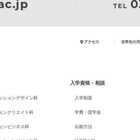
c.jp
0
TEL
アクセス
在学生の方
入学資格・相談
ッションデザイン科
入学制度
ョンクリエイト科
学費・奨学金
ョンビジネス科
出願方法