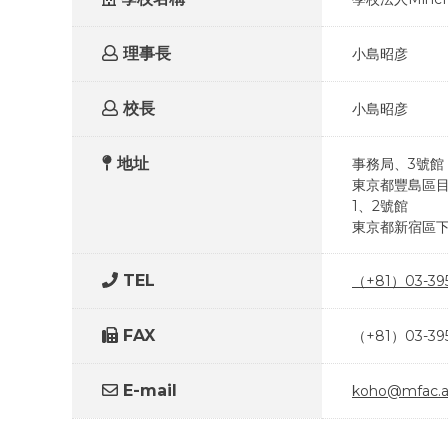
理事長
小島昭彦
校長
小島昭彦
地址
事務局、3號館
東京都豐島區目白
1、2號館
東京都新宿區下落
TEL
（+81）03-395
FAX
（+81）03-395
E-mail
koho@mfac.ac