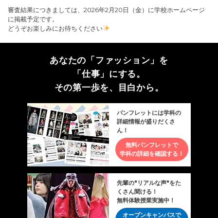
審査結果につきましては、2026年2月20日（金）に学校ホームページ
に掲載予定です。
どうぞお楽しみにお待ちください
あなたの「ファッション」を
「仕事」にする。
その第一歩を、目白から。
パンフレットには学科の
詳細情報が盛りだくさ
ん！
無料パンフレットで
学科の詳細を確認する！
先輩の"リアルな声"をた
くさん聞ける！
無料体験授業実施中！
オープンキャンパスで