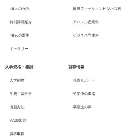
Mfacの強み
国際ファッションビジネス科
特別講師紹介
アパレル産業科
Mfacの歴史
ビジネス専攻科
ギャラリー
入学資格・相談
就職情報
入学制度
就職サポート
学費・奨学金
卒業後の進路
出願方法
卒業生の声
WEB出願
資格取得