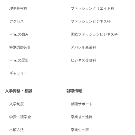
理事長挨拶
ファッションクリエイト科
アクセス
ファッションビジネス科
Mfacの強み
国際ファッションビジネス科
特別講師紹介
アパレル産業科
Mfacの歴史
ビジネス専攻科
ギャラリー
入学資格・相談
就職情報
入学制度
就職サポート
学費・奨学金
卒業後の進路
出願方法
卒業生の声