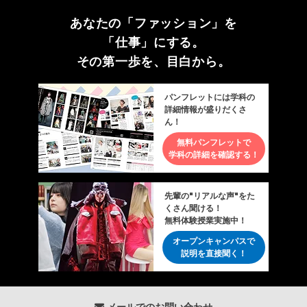
あなたの「ファッション」を
「仕事」にする。
その第一歩を、目白から。
パンフレットには学科の
詳細情報が盛りだくさ
ん！
無料パンフレットで
学科の詳細を確認する！
先輩の"リアルな声"をた
くさん聞ける！
無料体験授業実施中！
オープンキャンパスで
説明を直接聞く！
メールでのお問い合わせ