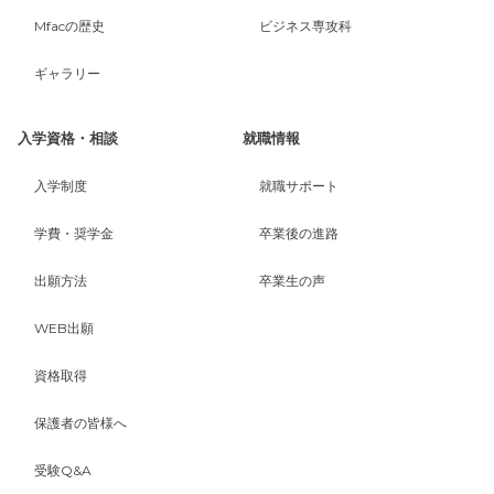
Mfacの歴史
ビジネス専攻科
ギャラリー
入学資格・相談
就職情報
入学制度
就職サポート
学費・奨学金
卒業後の進路
出願方法
卒業生の声
WEB出願
資格取得
保護者の皆様へ
受験Q&A