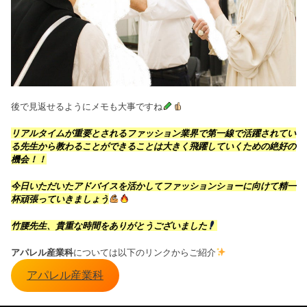
後で見返せるようにメモも大事ですね
リアルタイムが重要とされるファッション業界で第一線で活躍されてい
る先生から教わることができることは
大きく飛躍していくための絶好の
機会
！！
今日いただいたアドバイスを活かして
ファッションショーに向けて精一
杯頑張っていきましょう
竹腰先生、貴重な時間をありがとうございました
アパレル産業科
については以下のリンクからご紹介
アパレル産業科