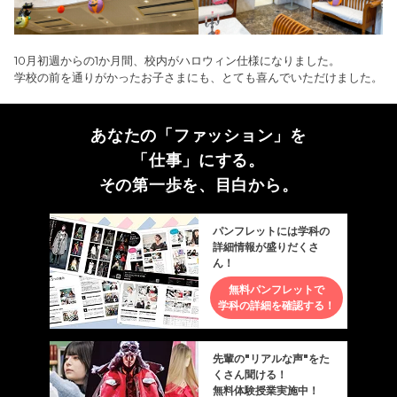
10月初週からの1か月間、校内がハロウィン仕様になりました。
学校の前を通りがかったお子さまにも、とても喜んでいただけました。
あなたの「ファッション」を
「仕事」にする。
その第一歩を、目白から。
パンフレットには学科の
詳細情報が盛りだくさ
ん！
無料パンフレットで
学科の詳細を確認する！
先輩の"リアルな声"をた
くさん聞ける！
無料体験授業実施中！