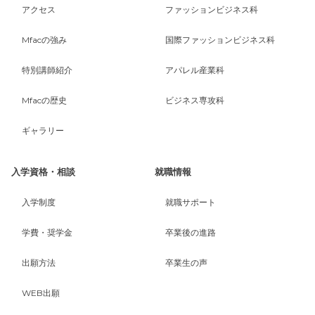
アクセス
ファッションビジネス科
Mfacの強み
国際ファッションビジネス科
特別講師紹介
アパレル産業科
Mfacの歴史
ビジネス専攻科
ギャラリー
入学資格・相談
就職情報
入学制度
就職サポート
学費・奨学金
卒業後の進路
出願方法
卒業生の声
WEB出願