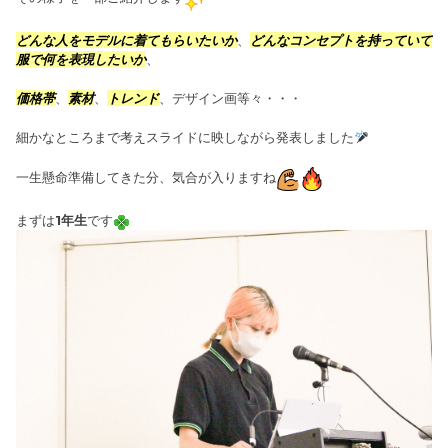
どんな人をモデルに着てもらいたいか
、
どんなコンセプトを持っていて
服で何を表現したいか
、
価格帯
、
素材
、
トレンド
、デザイン画等々・・・
細かなところまで考えスライドに映しながら発表しました
一生懸命準備してきた分、気合が入りますね
まずは
1年生
です