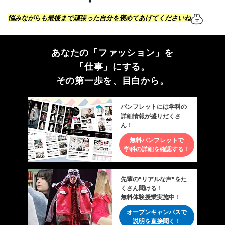
悩みながらも最後まで頑張った自分を褒めてあげてくださいね
あなたの「ファッション」を
「仕事」にする。
その第一歩を、目白から。
パンフレットには学科の
詳細情報が盛りだくさ
ん！
無料パンフレットで
学科の詳細を確認する！
先輩の"リアルな声"をた
くさん聞ける！
無料体験授業実施中！
オープンキャンパスで
説明を直接聞く！