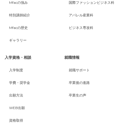
Mfacの強み
国際ファッションビジネス科
特別講師紹介
アパレル産業科
Mfacの歴史
ビジネス専攻科
ギャラリー
入学資格・相談
就職情報
入学制度
就職サポート
学費・奨学金
卒業後の進路
出願方法
卒業生の声
WEB出願
資格取得