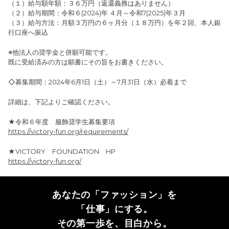
（１）給与額年額：３６万円（返還義務はありません）
（２）給与期間：令和６(2024)年 ４月～令和7(2025)年３月
（３）給与方法：月額３万円の６ヶ月分（１８万円）を年２回、本人銀
行口座へ振込
※他法人の奨学金と併願可能です。
既に受給済みの方は願書にその旨をお書きください。
◇募集期間：2024年6月1日（土）～7月31日（水）必着まで
詳細は、下記よりご確認ください。
★令和６年度 服飾奨学生募集要項
https://victory-fun.org/requirements/
★VICTORY FOUNDATION HP
https://victory-fun.org/
あなたの「ファッション」を
「仕事」にする。
その第一歩を、目白から。