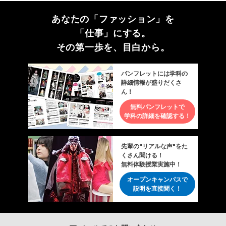
あなたの「ファッション」を
「仕事」にする。
その第一歩を、目白から。
パンフレットには学科の
詳細情報が盛りだくさ
ん！
無料パンフレットで
学科の詳細を確認する！
先輩の"リアルな声"をた
くさん聞ける！
無料体験授業実施中！
オープンキャンパスで
説明を直接聞く！