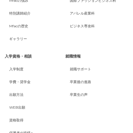
Mfacの強み
国際ファッションビジネス科
特別講師紹介
アパレル産業科
Mfacの歴史
ビジネス専攻科
ギャラリー
入学資格・相談
就職情報
入学制度
就職サポート
学費・奨学金
卒業後の進路
出願方法
卒業生の声
WEB出願
資格取得
保護者の皆様へ