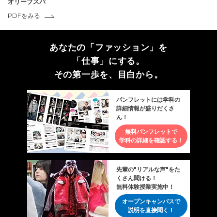
オリーブスパ
PDFをみる
あなたの「ファッション」を
「仕事」にする。
その第一歩を、目白から。
パンフレットには学科の
詳細情報が盛りだくさ
ん！
無料パンフレットで
学科の詳細を確認する！
先輩の"リアルな声"をた
くさん聞ける！
無料体験授業実施中！
オープンキャンパスで
説明を直接聞く！