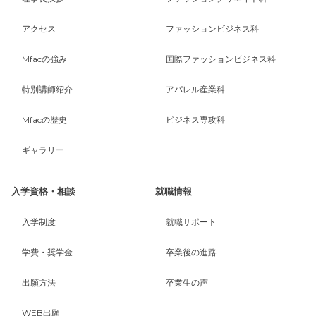
アクセス
ファッションビジネス科
Mfacの強み
国際ファッションビジネス科
特別講師紹介
アパレル産業科
Mfacの歴史
ビジネス専攻科
ギャラリー
入学資格・相談
就職情報
入学制度
就職サポート
学費・奨学金
卒業後の進路
出願方法
卒業生の声
WEB出願