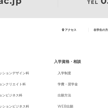
c.jp
0
TEL
アクセス
在学生の方
入学資格・相談
ッションデザイン科
入学制度
ョンクリエイト科
学費・奨学金
ョンビジネス科
出願方法
ッションビジネス科
WEB出願