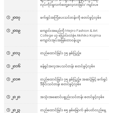
လုပ်ကိုင်မှုလက်တွေ့လေ့လာခြင်း' ကျင်းပ။
၂၀၀၇
ဖက်ရှင်အကြံပေးသင်တန်းကို စတင်ဖွင့်လှစ်။
၂၀၀၉
ကျောင်းအမည်ကို Mejiro Fashion & Art
College ဟု ပြောင်းလဲခဲ့။ Akihiko Kojima
ကျောင်းအုပ်အဖြစ်တာဝန်ယူ။
၂၀၁၃
တည်ထောင်ခြင်း ၇၅ နှစ်ပြည့်။
၂၀၁၆
ဖန်ရှင်အလှအပသင်တန်း စတင်ဖွင့်လှစ်။
၂၀၁၈
တည်ထောင်ခြင်း ၇၅ နှစ်ပြည့်။ အဆင့်မြင့် ဖက်ရှင်
ဒီဇိုင်းသင်တန်း စတင်ဖွင့်လှစ်။
၂၀၂၀
အသုံးအဆောင်ပစ္စည်းသင်တန်း စတင်ဖွင့်လှစ်။
၂၀၂၃
တည်ထောင်ခြင်း ၈၅ နှစ်မြောက် နှစ်ပတ်လည်နေ့