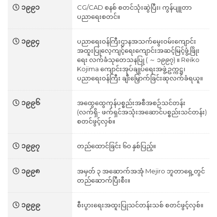
၁၉၉၁
CG/CAD စနစ် စတင်သုံးဆွဲပြီး၊ ကွန်ပျူတာ
ပညာရေးစတင်။
၁၉၉၄
ပညာရေးဝန်ကြီးဌာနအသက်မွေးဝမ်းကျောင်း
အထူးပြုလေ့ကျင့်ရေးကျောင်းအဆင့်မြင့်ဖွံ့ဖြိုး
ရေး လက်ခံသုတေသနပြု ( ～ ၁၉၉၇) ။ Reiko
Kojima ကျောင်းအုပ်ချုပ်‌ရေးအဖွဲ့ဥက္ကဋ္ဌ၊
ပညာရေးဝန်ကြီး ချီးမြှောက်ခြင်းဆုလက်ခံရယူ။
၁၉၉၆
အထွေထွေကုန်ပစ္စည်းအစီအစဉ်သင်တန်း
(လက်ရှိ- ဖက်ရှင်အသုံးအဆောင်ပစ္စည်းသင်တန်း)
စတင်ဖွင့်လှစ်။
၁၉၉၇
တည်ထောင်ခြင်း ၆၀ နှစ်ပြည့်။
၁၉၉၈
အမှတ် ၃ အဆောက်အအုံ Mejiro ဘူတာရှေ့တွင်
တည်ဆောက်ပြီးစီး။
၁၉၉၉
စီးပွားရေးအထူးပြုသင်တန်းသစ် စတင်ဖွင့်လှစ်။