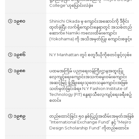
College”ဟုပြောင်းလဲခဲ့။
၁၉၈၀
Shinichi Okada မှ ကျောင်းအဆောင်ကို ဒီဇိုင်း
ထုတ်ခဲ့ပြီး လက်ရှိကျောင်းနေရာတွင် အသစ်တည်
ဆောက်။ Namiki ကလေးထိမ်းကျောင်း
(Yokohama) ကို အသိအမှတ်ပြု၊ ကျောင်းစဖွင့်။
၁၉၈၆
N.Y Manhattan တွင် စတူဒီယိုကိုစတင်ဖွင့်လှစ်။
၁၉၈၈
ပထမအကြိမ် ပညာရေးဝန်ကြီးဌာနအထူးပြု
လေ့ကျင့်ရေးကျောင်းအသက်မွေးဝမ်းကျောင်း
အဆင့်မြင့် ဖွံ့ဖြိုးရေးသုတေသနကျောင်းအဖြစ်
သတ်မှတ်ခြင်းခံရ။ N.Y Fashion Institute of
Technology (FIT) နွေရာသီလေ့ကျင့်ရေးခရီးစဥ်
စတင်။
၁၉၈၉
တည်ထောင်ခြင်း ၅၀ နှစ်ပြည့်အထိမ်းအမှတ်အဖြစ်
”International Exchange Fund” နှင့် “Mejiro
Design Scholarship Fund” ကိုတည်ထောင်။