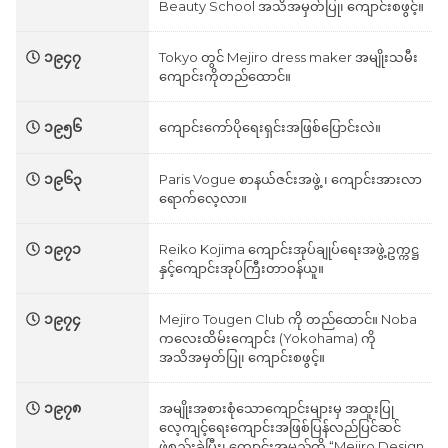
Beauty School အသိအမှတ်ပြု၊ ကျောင်းစဖွင့်။
၁၉၄၇
Tokyo တွင် Mejiro dress maker အမျိုးသမီး
ကျောင်းကိုတည်ထောင်။
၁၉၅၆
ကျောင်းကော်ပိုရေးရှင်းအဖြစ်ပြောင်းလဲ။
၁၉၆၃
Paris Vogue စာနယ်ဇင်းအဖွဲ့ ၊ ကျောင်းအားလာ
ရောက်လေ့လာ။
၁၉၇၁
Reiko Kojima ကျောင်းအုပ်ချုပ်‌ရေးအဖွဲ့ဥက္ကဋ္ဌ
နှင့်ကျောင်းအုပ်ကြီးတာဝန်ယူ။
၁၉၇၄
Mejiro Tougen Club ကို တည်ထောင်။ Noba
ကလေးထိမ်းကျောင်း (Yokohama) ကို
အသိအမှတ်ပြု၊ ကျောင်းစဖွင့်။
၁၉၇၈
အမျိုးအစားစုံသောကျောင်းများမှ အထူးပြု
လေ့ကျင့်ရေးကျောင်းအဖြစ်ပြန်လည်ပြင်ဆင်
ဖွဲ့စည်းခဲ့ပြီး၊ ကျောင်းအမည်ကို “Mejiro Design