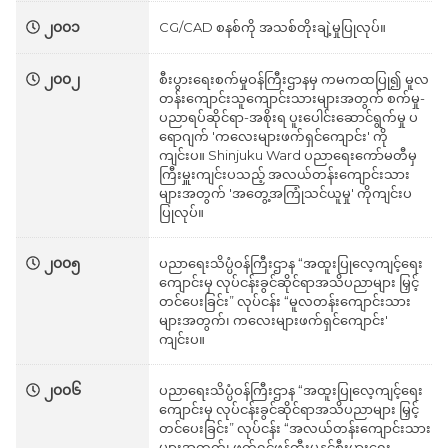
၂၀၀၁
CG/CAD စနစ်ကို အသစ်တိုးချဲ့မှုပြုလုပ်။
၂၀၀၂
စီးပွားရေးစက်မှုဝန်ကြီးဌာနမှ ကမကထပြု၍ မူလ
တန်းကျောင်းသူကျောင်းသားများအတွက် စက်မှု-
ပညာရပ်ဆိုင်ရာ-အစိုးရ ပူးပေါင်းဆောင်ရွက်မှု ပ
ရောဂျက် 'ကလေးများဖက်ရှင်ကျောင်း' ကို
ကျင်းပ။ Shinjuku Ward ပညာ‌ရေးကော်မတီမှ
ကြီးမှူးကျင်းပသည့် အလယ်တန်းကျောင်းသား
များအတွက် 'အတွေ့အကြုံသင်ယူမှု' ကိုကျင်းပ
ပြုလုပ်။
၂၀၀၅
ပညာရေးသိပ္ပံဝန်ကြီးဌာန “အထူးပြုလေ့ကျင့်ရေး
ကျောင်းမှ လုပ်ငန်းခွင်ဆိုင်ရာအသိပညာများ မြှင့်
တင်ပေးခြင်း” လုပ်ငန်း “မူလတန်းကျောင်းသား
များအတွက်၊ ကလေးများဖက်ရှင်ကျောင်း'
ကျင်းပ။
၂၀၀၆
ပညာရေးသိပ္ပံဝန်ကြီးဌာန “အထူးပြုလေ့ကျင့်ရေး
ကျောင်းမှ လုပ်ငန်းခွင်ဆိုင်ရာအသိပညာများ မြှင့်
တင်ပေးခြင်း” လုပ်ငန်း “အလယ်တန်းကျောင်းသား
များအတွက်၊ ဖက်ရှင်ဖန်တီးမှုနှင့်စီးပွားရေး