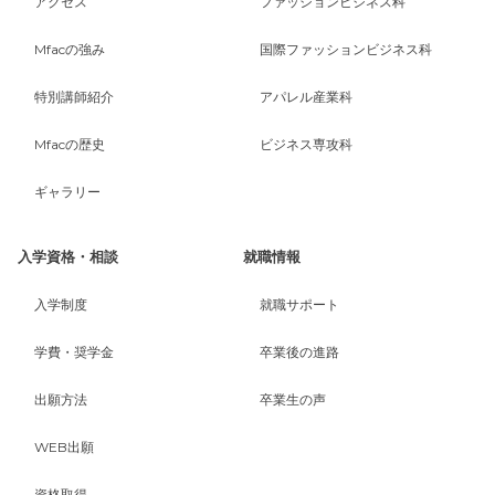
アクセス
ファッションビジネス科
Mfacの強み
国際ファッションビジネス科
特別講師紹介
アパレル産業科
Mfacの歴史
ビジネス専攻科
ギャラリー
入学資格・相談
就職情報
入学制度
就職サポート
学費・奨学金
卒業後の進路
出願方法
卒業生の声
WEB出願
資格取得