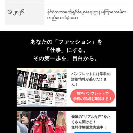
၂၀၂၆
နိုင်ငံတကာဖက်ရှင်စီးပွားရေးဌာန မကြာသေးမီက
တည်ထောင်ခဲ့သော
あなたの「ファッション」を
「仕事」にする。
その第一歩を、目白から。
パンフレットには学科の
詳細情報が盛りだくさ
ん！
無料パンフレットで
学科の詳細を確認する！
先輩の"リアルな声"をた
くさん聞ける！
無料体験授業実施中！