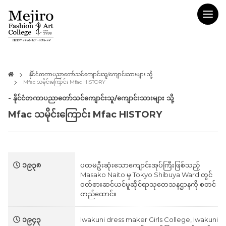
နိုင်ငံတကာပညာတော်သင်ကျောင်းသူ/ကျောင်းသားများ သို့
Mfac သမိုင်းကြောင်း Mfac HISTORY
- နိုင်ငံတကာပညာတော်သင်ကျောင်းသူ/ကျောင်းသားများ သို့
Mfac သမိုင်းကြောင်း Mfac HISTORY
၁၉၃၈
ပထမဦးဆုံးသောကျောင်းအုပ်ကြီးဖြစ်သည့်
Masako Naito မှ Tokyo Shibuya Ward တွင်
ဝတ်စားဆင်ယင်မူဆိုင်ရာသုတေသနဌာနကို စတင်
တည်ထောင်။
၁၉၄၃
Iwakuni dress maker Girls College, Iwakuni