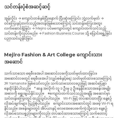
သင်တန်းပုံစံအဆင့်ဆင့်
အွန်လိုင်း → ကျောင်းတစ်နှစ်ပြီးနောက် ပြီးဆုံးကြောင်း ဘွဲ့လက်မှတ် →
ဝင်ကြေးနှင့်တက်သည့်အတန်းဖြစ်သောကြောင့် သင်တန်းကြေးအထူး
လက်ဆောင်ရှိခြင်း → Mejiro ပင်မကျောင်းတွင် ကျောင်းတက်သင်သည့်
သင်တန်းကိုလုပ်ပ်မည်။ → Fashion Business Course သို့ ပြောင်းရွှေ့ခြင်း
ပညာသင်ယူနိုင်ခြင်း
Mejiro Fashion & Art College ကျောင်းသား
အဆောင်
သက်သာသော ရေမီးခအပါ အဆောင်လခကိုသတ်မှတ်ထားခြင်း။
အဆောင်လခတွင် ရေမီးခအပါ (လျှပ်စစ်နှင့်ရေ) သတ်မှတ်ထားသောကြောင့်
JR Yamanote ဖြစ်သော်လည်း သက်သာသောလခညဖြင့် အဆင်ပြေစွာ
နေထိုင်နိုင်ပါသည်။ * ဆန္ဒ အလိုက် လူ ၁ ဦးမှ ၃ ဦးနေနိုင်သောအခန်းအမျိုး
အစားကို ရွေးချယ်နိုင်သည်။ ※ကျောင်းတက်သင်သည့်အချိန် အဆောင်မှာ
သင်တန်းကြေးတွင် ထည့်သွင်းပါသည်။ Wi-Fi ဖြင့် တပ်ဆင်ထားပြီး နေ့စဉ်
လိုအပ်ချက်များ ပြည့်စုံပါသည်။ ကျောင်းသားအဆောင်တွင် အခမဲ့ Wi-Fi ရ
နိုင်သည်။ အခန်းများတွင် အိပ်ယာနှင့် လေအေးပေးစက်ကဲ့သို့သော နေ့စဉ်
လိုအပ်သောပစ္စည်းများကိုလည်း တပ်ဆင်ထားသောကြောင့် သက်တောင့်