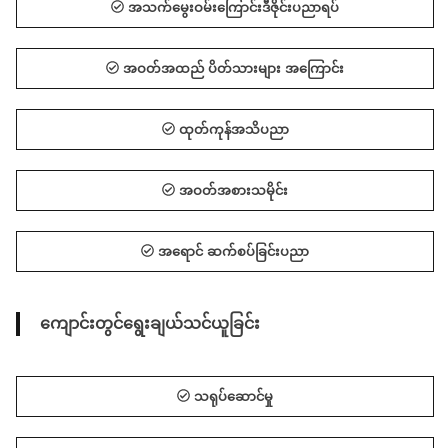
အသက်မွေးဝမ်းကြောင်းဒီဇိုင်းပညာရပ်
အဝတ်အထည် ပိတ်သားများ အကြောင်း
ထုတ်ကုန်အသိပညာ
အဝတ်အစားသမိုင်း
အရောင် ဆက်စပ်ခြင်းပညာ
ကျောင်းတွင်ရွေးချယ်သင်ယူခြင်း
သရုပ်ဆောင်မှု