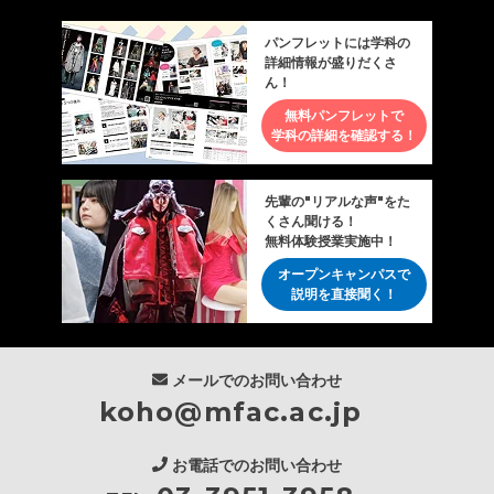
パンフレットには学科の
詳細情報が盛りだくさ
ん！
無料パンフレットで
学科の詳細を確認する！
先輩の"リアルな声"をた
くさん聞ける！
無料体験授業実施中！
オープンキャンパスで
説明を直接聞く！
メールでのお問い合わせ
koho@mfac.ac.jp
お電話でのお問い合わせ