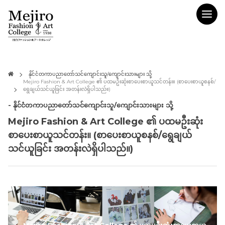
နိုင်ငံတကာပညာတော်သင်ကျောင်းသူ/ကျောင်းသားများ သို့
Mejiro Fashion & Art College ၏ ပထမဦးဆုံးစာပေးစာယူသင်တန်း။ (စာပေးစာယူစနစ်/
ရွေချယ်သင်ယူခြင်း အတန်းလဲရှိပါသည်။)
- နိုင်ငံတကာပညာတော်သင်ကျောင်းသူ/ကျောင်းသားများ သို့
Mejiro Fashion & Art College ၏ ပထမဦးဆုံး
စာပေးစာယူသင်တန်း။ (စာပေးစာယူစနစ်/ရွေချယ်
သင်ယူခြင်း အတန်းလဲရှိပါသည်။)
Mejiro Fashion & Art College ၏ ပထမဦးဆုံးစာပေးစာယူ