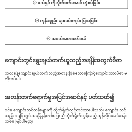
ဖက်ရှင် ကိုလိုက်ဖက်အောင် တွဲစပ်ခြင်း
ကုန်ပစ္စည်း များခင်းကျင်း ပြသခြင်း
အဝတ်အစားမော်ဒယ်
ကျောင်းတွင်ရွေးချယ်တက်ယူသည့်အချိန်အတွက်ဗီဇာ
တလခန့်ကျောင်းချယ်တက်သည့်အတန်းဖြစ်သောကြောင့်ကျောင်းသားဗီဇာ မ
လိုအပ်ပါ။
အတန်းတက်ရောက်မှုအပြင်အဆင်နှင့် ပတ်သတ်၍
ပင်မ ကျောင်းသင်တန်းများကို တိုက်ရိုက်လွှင့်တင်ထားပါသည်။ ကျောင်း သင်
သည့်အချိန် တွင် အချိန်နှင့်တစ်ပြေးညီ တိုက်ရိုက်လွှင့်သည့် အွန်လိုင်းသင်တန်း
တစ်ခု ဖြစ်ပါမည်။