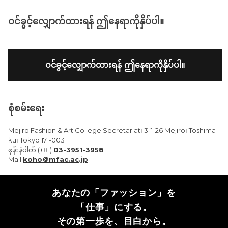
ဝင်ခွင့်လျှောက်ထားရန် ဤနေရာကိုနှိပ်ပါ။
ဝင်ခွင့်လျှောက်ထားရန် ဤနေရာကိုနှိပ်ပါ။
စုံစမ်းရေး
Mejiro Fashion & Art College Secretariat၊ 3-1-26 Mejiro၊ Toshima-
ku၊ Tokyo 171-0031
ဖုန်းနံပါတ် (+81)
03-3951-3958
Mail
koho＠mfac.ac.jp
あなたの「ファッション」を
「仕事」にする。
その第一歩を、目白から。