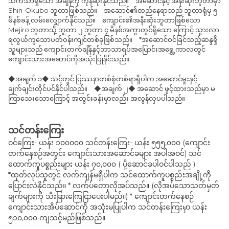
သက်သာရှိသော အချိန်ကို ကုန်ဆုံးနိုင်သည်။ အဆောင်နှင့် အနီးဆုံးဘူတာမှာ
Shin-Okubo ဘူတာဖြစ်သည်။ အဆောင်၏တည်နေရာသည် ဘူတာရုံမှ ၅
မိနစ်ခန့် လမ်းလျှောက်နိုင်သည်။ ကျောင်း၏အနီးဆုံးဘူတာဖြစ်သော
Mejiro ဘူတာသို့ ဘူတာ ၂ ဘူတာ ၄ မိနစ်အကွာတွင်ရှိသော ကြောင့် သွားလာ
ရလွယ်ကူသောပတ်ဝန်းကျင်တစ်ခုဖြစ်သည်။ *အဆောင်ဝင်ခြင်သည့်ဆန္ဒရှိ
သူများသည် ကျောင်းတက်ချိန်နှင့်ဘာသာရပ်အပြောင်းအရွှေ့ကာလတွင်
ကျောင်းသားအဆောင်ကိုအသုံးပြုနိုင်သည်။
◆အချက် ၁◆ သင့်တွင် ပြဿနာတစ်စုံတစ်ရာရှိပါက အဆောင်မှုးနှင့်
ချက်ချင်းတိုင်ပင်နိုင်ပါသည်။ ◆အချက် ၂◆ အဆောင် ဖွင့်ထားသည်မှာ မ
ကြာသေးသောကြောင့် အတွင်းခန်းမှာလည်း အလွန်လှပပါသည်။
သင်တန်းကြေး
ဝင်ကြေး- ယန်း ၁၀၀၀၀၀ သင်တန်းကြေး- ယန်း ၅၅၅,၀၀၀ (ကျောင်း
တက်နေစဉ်အတွင်း ကျောင်းသားအဆောင်ခများ အပါအဝင်) သင်
ထောက်ကူပစ္စည်းများ ယန်း ၇၀,၀၀၀ ( ပို့ဆောင်ခပါဝင်ပါသည် )
*ထုတ်လုပ်သူတွင် လက်ကျန်မရှိပါက သင်ထောက်ကူပစ္စည်းအချို့ကို
ပြောင်းလဲနိုင်သည်။ * လက်ပ်တော့လိုအပ်သည်။ (လိုအပ်သောသတ်မှတ်
ချက်များကို သီးခြားကြေငြာပေးပါမည်။) * ကျောင်းတက်နေစဉ်
ကျောင်းသားအိပ်ဆောင်ကို အသုံးမပြုပါက သင်တန်းကြေးမှာ ယန်း
၅၁၀,၀၀၀ ကျသင့်မည်ဖြစ်သည်။