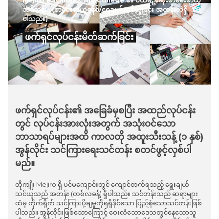
သင်တန်း။ (စာပေးစာယူစနစ်/ရွေချယ်သင်ယူခြင်း အတန်းလဲရှိ
ပါသည်။)
ဖက်ရှင်လုပ်ငန်းမိတ်ဆက်ခြင်း
ဖက်ရှင်လုပ်ငန်း၏ အခြေခံမှစပြီး အထည်လုပ်ငန်း
တွင် လုပ်ငန်းအားလုံးအတွက် အသုံးဝင်သော
ဘာသာရပ်များအထိ ကာလတို အထူးသီးသန့် (၁ နှစ်)
အွန်လိုင်း သင်ကြားရေးသင်တန်း စတင်ဖွင့်လှစ်ပါ
မည်။
တိုကျို၊ Mejiro ရှိ ပင်မကျောင်းတွင် ကျောင်တက်ရသည့် ရွေးချယ်
သင်ယူသည် အတန်း (တစ်လခန့်) ရှိပါသည်။ သင်တန်းသည် ဆရာများ
ထံမှ တိုက်ရိုက် သင်ကြားပို့ချမှုကိုရရှိနိုင်သော ပြည့်စုံသောသင်တန်းဖြစ်
ပါသည်။ အွန်လိုင်းဖြစ်သောကြောင့် ဝေးလံသောဒေသတွင်နေသောသူ