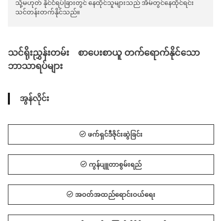
သို့မဟုတ် နိုင်ငံရပ်ခြားတွင် နေထိုင်သူများသည် အိမ်တွင်နေထိုင်ရင်း
သင်တန်းတက်နိုင်သည်။
သင်ရိုးညွှန်းတမ်း စာပေးစာယူ တက်ရောက်နိုင်သော
ဘာသာရပ်များ
အွန်လိုင်း
ဖက်ရှင်ဒီဇိုင်းဆွဲခြင်း
ကွန်ပျူတာစွမ်းရည်
အဝတ်အထည်ရောင်းဝယ်ရေး