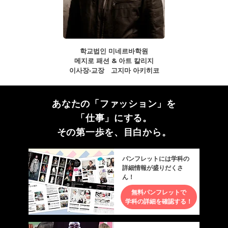
학교법인 미네르바학원
메지로 패션 & 아트 칼리지
이사장·교장 고지마 아키히코
あなたの「ファッション」を
「仕事」にする。
その第一歩を、目白から。
パンフレットには学科の
詳細情報が盛りだくさ
ん！
無料パンフレットで
学科の詳細を確認する！