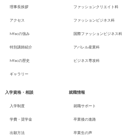
理事長挨拶
ファッションクリエイト科
アクセス
ファッションビジネス科
Mfacの強み
国際ファッションビジネス科
特別講師紹介
アパレル産業科
Mfacの歴史
ビジネス専攻科
ギャラリー
入学資格・相談
就職情報
入学制度
就職サポート
学費・奨学金
卒業後の進路
出願方法
卒業生の声