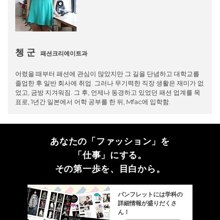
쳉 군
패션크리에이트과
어렸을 때부터 패션에 관심이 많았지만 그 길을 단념하고 대학교를
졸업한 후 일반 회사에 취업. 그러나 무기력한 직장 생활은 재미가 없
었고, 금방 지겨워짐. 그 후, 언제나 동경하고 있었던 패션 업계를 목
표로, 1년간 일본에서 어학 공부를 한 뒤, Mfac에 입학함.
あなたの「ファッション」を
「仕事」にする。
その第一歩を、目白から。
パンフレットには学科の
詳細情報が盛りだくさ
ん！