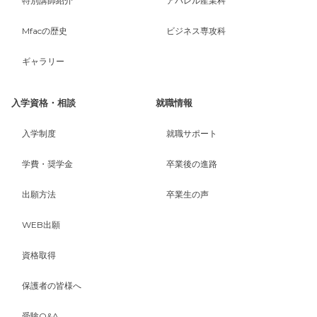
特別講師紹介
アパレル産業科
Mfacの歴史
ビジネス専攻科
ギャラリー
入学資格・相談
就職情報
入学制度
就職サポート
学費・奨学金
卒業後の進路
出願方法
卒業生の声
WEB出願
資格取得
保護者の皆様へ
受験Q&A