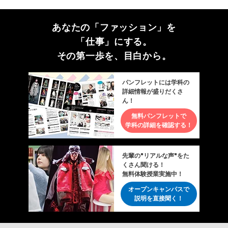
あなたの「ファッション」を
「仕事」にする。
その第一歩を、目白から。
パンフレットには学科の
詳細情報が盛りだくさ
ん！
無料パンフレットで
学科の詳細を確認する！
先輩の"リアルな声"をた
くさん聞ける！
無料体験授業実施中！
オープンキャンパスで
説明を直接聞く！