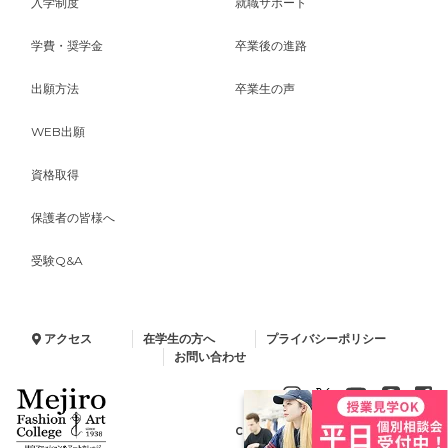
入学制度
就職サポート
学費・奨学金
卒業後の進路
出願方法
卒業生の声
WEB出願
資格取得
保護者の皆様へ
受験Q&A
アクセス
在学生の方へ
プライバシーポリシー
お問い合わせ
Copyright © 2024 Minelva Gakuen.
All Rights Reserved.