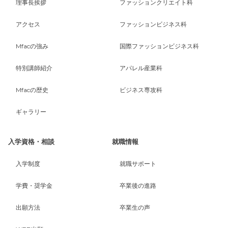
理事長挨拶
ファッションクリエイト科
アクセス
ファッションビジネス科
Mfacの強み
国際ファッションビジネス科
特別講師紹介
アパレル産業科
Mfacの歴史
ビジネス専攻科
ギャラリー
入学資格・相談
就職情報
入学制度
就職サポート
学費・奨学金
卒業後の進路
出願方法
卒業生の声