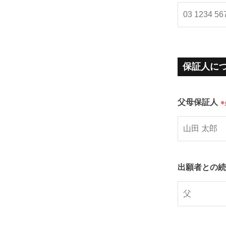
保証人に
父母保証人
出願者との