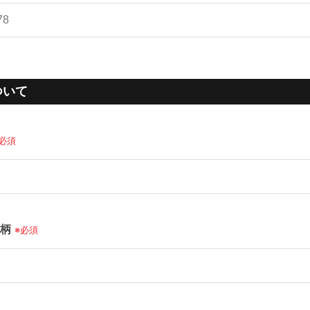
ついて
※必須
続柄
※必須