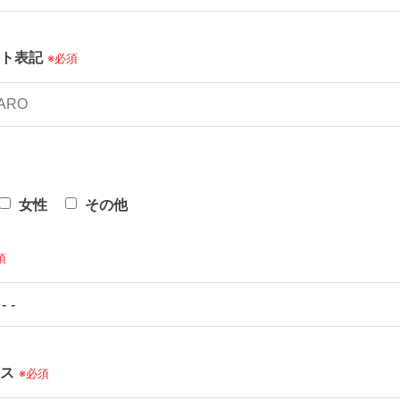
ット表記
※必須
女性
その他
須
レス
※必須