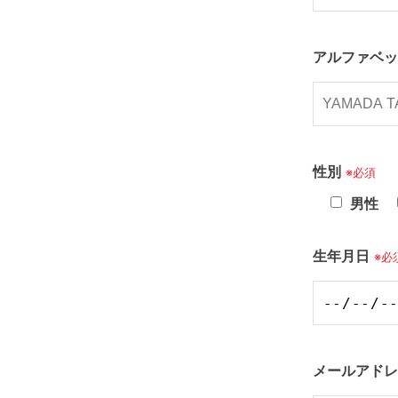
アルファベ
性別
※必須
男性
生年月日
※必
メールアド