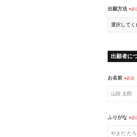
出願方法
※必
出願者に
お名前
※必須
ふりがな
※必