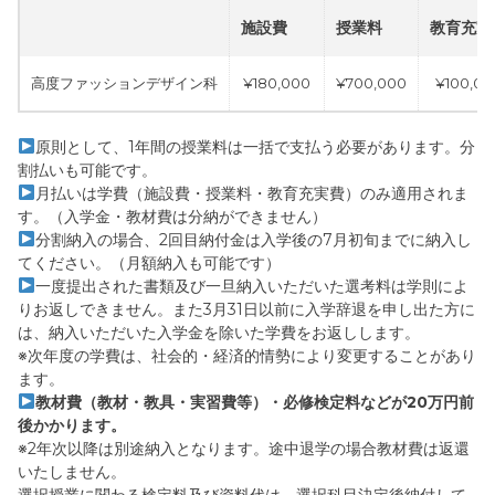
施設費
授業料
教育充実
高度ファッションデザイン科
¥180,000
¥700,000
¥100,00
原則として、1年間の授業料は一括で支払う必要があります。分
割払いも可能です。
月払いは学費（施設費・授業料・教育充実費）のみ適用されま
す。（入学金・教材費は分納ができません）
分割納入の場合、2回目納付金は入学後の7月初旬までに納入し
てください。（月額納入も可能です）
一度提出された書類及び一旦納入いただいた選考料は学則によ
りお返しできません。また3月31日以前に入学辞退を申し出た方に
は、納入いただいた入学金を除いた学費をお返しします。
※次年度の学費は、社会的・経済的情勢により変更することがあり
ます。
教材費（教材・教具・実習費等）・必修検定料などが20万円前
後かかります。
※2年次以降は別途納入となります。途中退学の場合教材費は返還
いたしません。