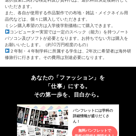
選択授業に関わる検定料及び資料代は、選択科目決定後納付して
いただきます。
また、各自が使用する作品製作での布地・雑誌・メイクネイル用
品代などは、個々に購入していただきます。
ミシン購入希望の方は入学後学割価格にて購入できます。
コンピューター実習では一定のスペック（能力）を持つノート
パソコン及びソフトが必要となります。お持ちでない方は購入を
お願いいたします。（約10万円程度のもの）
２年制・４年制学科に所属する学生は、2年次に希望者は海外研
修旅行に行きます。その費用は別途必要になります。
あなたの「ファッション」を
「仕事」にする。
その第一歩を、目白から。
パンフレットには学科の
詳細情報が盛りだくさ
ん！
無料パンフレットで
学科の詳細を確認する！