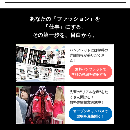
あなたの「ファッション」を
「仕事」にする。
その第一歩を、目白から。
パンフレットには学科の
詳細情報が盛りだくさ
ん！
無料パンフレットで
学科の詳細を確認する！
先輩の"リアルな声"をた
くさん聞ける！
無料体験授業実施中！
オープンキャンパスで
説明を直接聞く！