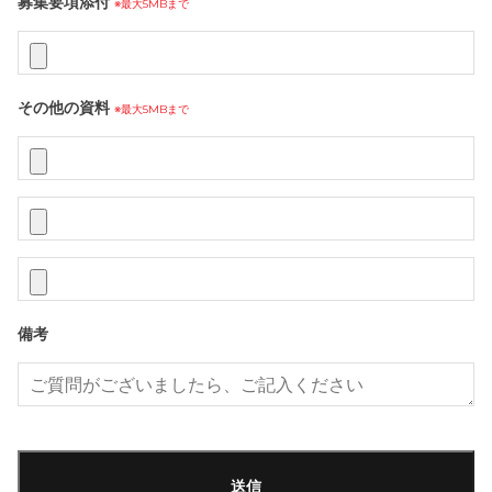
募集要項添付
※最大5MBまで
その他の資料
※最大5MBまで
備考