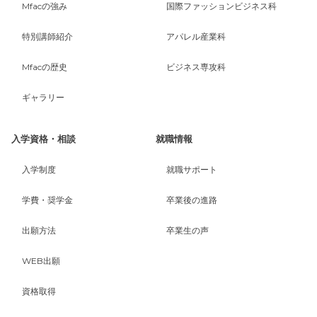
Mfacの強み
国際ファッションビジネス科
特別講師紹介
アパレル産業科
Mfacの歴史
ビジネス専攻科
ギャラリー
入学資格・相談
就職情報
入学制度
就職サポート
学費・奨学金
卒業後の進路
出願方法
卒業生の声
WEB出願
資格取得