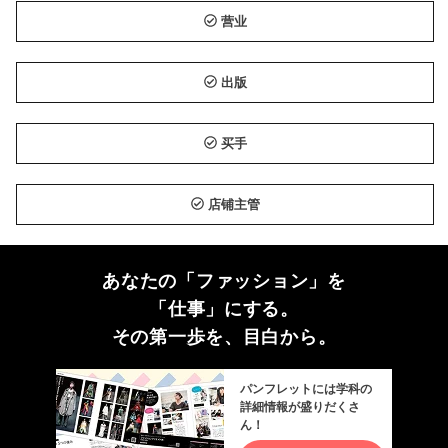
营业
出版
买手
店铺主管
あなたの「ファッション」を
「仕事」にする。
その第一歩を、目白から。
パンフレットには学科の
詳細情報が盛りだくさ
ん！