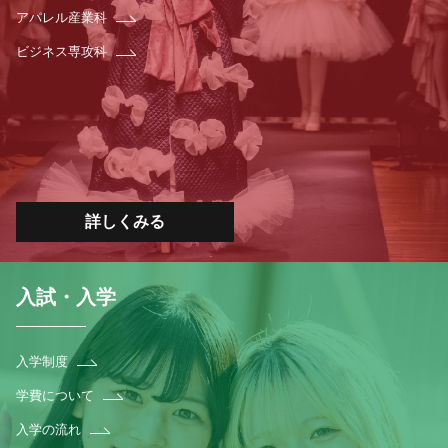
アパレル産業科
ビジネス専攻科
詳しくみる
入試・入学
入学制度
学費について
入学の流れ