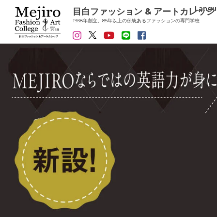
Langu
目白ファッション & アートカレッジ
1938年創立。85年以上の伝統あるファッションの専門学校