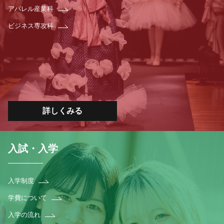
アパレル産業科
ビジネス専攻科
詳しくみる
入試・入学
入学制度
学費について
入学の流れ