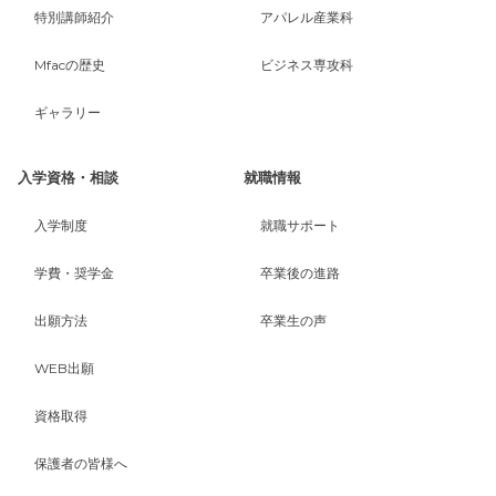
特別講師紹介
アパレル産業科
Mfacの歴史
ビジネス専攻科
ギャラリー
入学資格・相談
就職情報
入学制度
就職サポート
学費・奨学金
卒業後の進路
出願方法
卒業生の声
WEB出願
資格取得
保護者の皆様へ