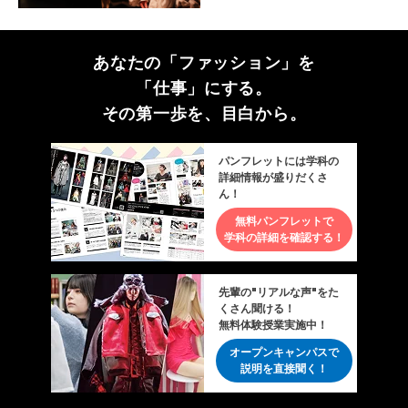
あなたの「ファッション」を
「仕事」にする。
その第一歩を、目白から。
パンフレットには学科の
詳細情報が盛りだくさ
ん！
無料パンフレットで
学科の詳細を確認する！
先輩の"リアルな声"をた
くさん聞ける！
無料体験授業実施中！
オープンキャンパスで
説明を直接聞く！